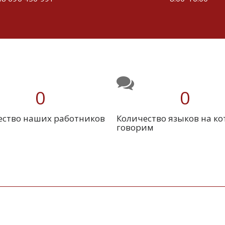
0
0
ество наших работников
Количество языков на к
говорим